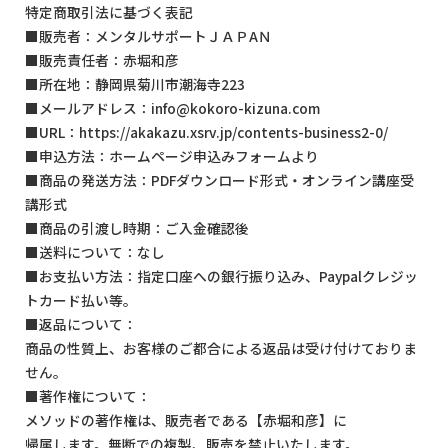
特定商取引法に基づく表記
■販売者：メンタルサポートＪＡＰAＮ
■販売責任者：赤堀和彦
■所在地：静岡県菊川市潮海寺223
■メールアドレス：info@kokoro-kizuna.com
■URL：https://akakazu.xsrv.jp/contents-business2-0/
■申込方法：ホームページ申込みフォームより
■商品の発送方法：PDFダウンロード形式・オンライン講座受
講形式
■商品の引渡し時期：ご入金確認後
■送料について：なし
■お支払い方法：指定口座への銀行振り込み、Paypalクレジッ
トカード払い等。
■返品について：
商品の性質上、お客様のご都合による返品は受け付けておりま
せん。
■著作権について：
メソッドの著作権は、販売者である【赤堀和彦】に
帰属します。無断での複製、販売を禁止いたします。